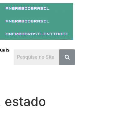
duais
a estado