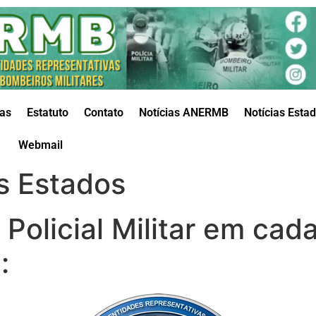
das
Estatuto
Contato
Notícias ANERMB
Notícias Esta
Webmail
os Estados
olicial Militar em cad
: