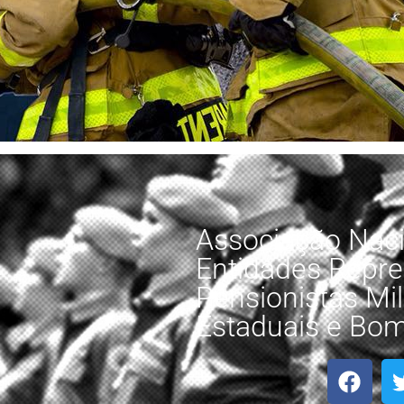
Associação Naci
Entidades Repre
Pensionistas Mili
Estaduais e Bomb