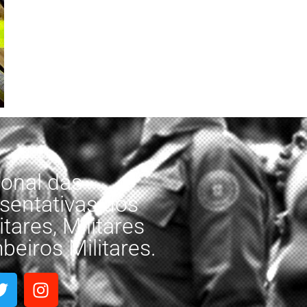
onal das
sentativas dos
tares, Militares
eiros Militares.