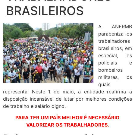
BRASILEIROS
A ANERMB
parabeniza os
trabalhadores
brasileiros, em
especial, os
policiais e
bombeiros
militares, os
quais
representa. Neste 1 de maio, a entidade reafirma a
disposição incansável de lutar por melhores condições
de trabalho e salário digno.
PARA TER UM PAÍS MELHOR É NECESSÁRIO
VALORIZAR OS TRABALHADORES.