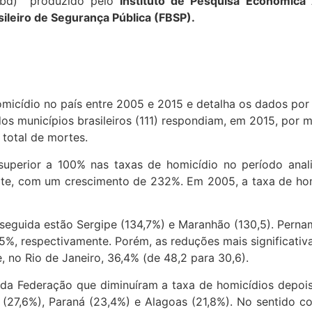
ibd) produzido pelo
Instituto de Pesquisa Econômica
sileiro de Segurança Pública (FBSP).
omicídio no país entre 2005 e 2015 e detalha os dados por
os municípios brasileiros (111) respondiam, em 2015, por 
total de mortes.
uperior a 100% nas taxas de homicídio no período anali
te, com um crescimento de 232%. Em 2005, a taxa de hom
eguida estão Sergipe (134,7%) e Maranhão (130,5). Pernam
5%, respectivamente. Porém, as reduções mais significati
e, no Rio de Janeiro, 36,4% (de 48,2 para 30,6).
 Federação que diminuíram a taxa de homicídios depois 
(27,6%), Paraná (23,4%) e Alagoas (21,8%). No sentido co