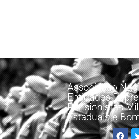
Associação Naci
Entidades Repre
Pensionistas Mili
Estaduais e Bomb