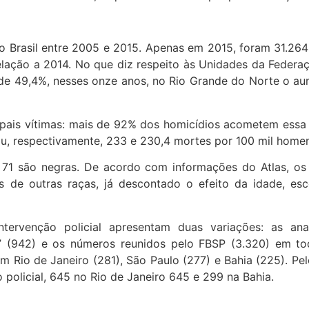
o Brasil entre 2005 e 2015. Apenas em 2015, foram 31.26
ação a 2014. No que diz respeito às Unidades da Federaç
 49,4%, nesses onze anos, no Rio Grande do Norte o aum
pais vítimas: mais de 92% dos homicídios acometem essa
iu, respectivamente, 233 e 230,4 mortes por 100 mil home
, 71 são negras. De acordo com informações do Atlas, 
s de outras raças, já descontado o efeito da idade, esco
tervenção policial apresentam duas variações: as an
a” (942) e os números reunidos pelo FBSP (3.320) em to
m Rio de Janeiro (281), São Paulo (277) e Bahia (225). P
policial, 645 no Rio de Janeiro 645 e 299 na Bahia.