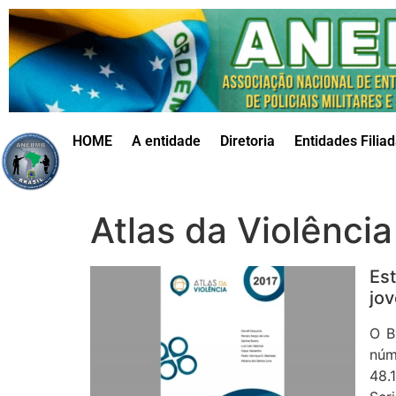
HOME
A entidade
Diretoria
Entidades Filia
Atlas da Violênci
Es
jov
O B
núm
48.