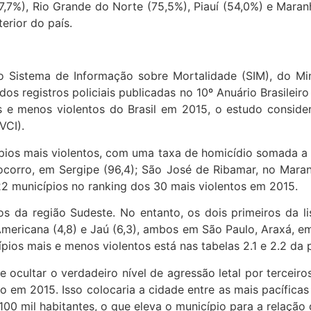
77,7%), Rio Grande do Norte (75,5%), Piauí (54,0%) e Mar
erior do país.
o Sistema de Informação sobre Mortalidade (SIM), do Mini
s registros policiais publicadas no 10º Anuário Brasileiro
s e menos violentos do Brasil em 2015, o estudo conside
VCI).
icípios mais violentos, com uma taxa de homicídio somada 
Socorro, em Sergipe (96,4); São José de Ribamar, no Mara
2 municípios no ranking dos 30 mais violentos em 2015.
os da região Sudeste. No entanto, os dois primeiros da l
Americana (4,8) e Jaú (6,3), ambos em São Paulo, Araxá, em
pios mais e menos violentos está nas tabelas 2.1 e 2.2 da 
e ocultar o verdadeiro nível de agressão letal por terceir
o em 2015. Isso colocaria a cidade entre as mais pacíficas
100 mil habitantes, o que eleva o município para a relação 