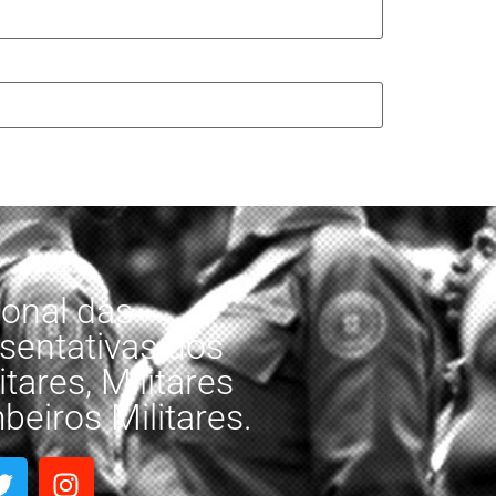
onal das
sentativas dos
tares, Militares
eiros Militares.