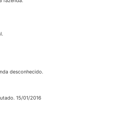
a fazenda.
l.
inda desconhecido.
cutado. 15/01/2016