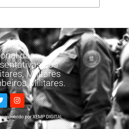
onal das
sentativas dos
tares, Militares
eiros Militares.
esenvolvido por XEMP DIGITAL