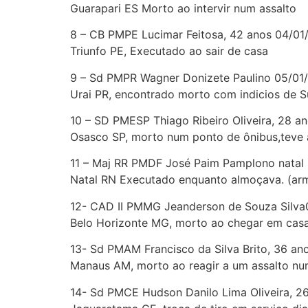
Guarapari ES Morto ao intervir num assalto
8 – CB PMPE Lucimar Feitosa, 42 anos 04/01
Triunfo PE, Executado ao sair de casa
9 – Sd PMPR Wagner Donizete Paulino 05/01
Urai PR, encontrado morto com indicios de Su
10 – SD PMESP Thiago Ribeiro Oliveira, 28 a
Osasco SP, morto num ponto de ônibus,teve 
11 – Maj RR PMDF José Paim Pamplono natal
Natal RN Executado enquanto almoçava. (ar
12- CAD II PMMG Jeanderson de Souza Silva
Belo Horizonte MG, morto ao chegar em casa
13- Sd PMAM Francisco da Silva Brito, 36 an
Manaus AM, morto ao reagir a um assalto num
14- Sd PMCE Hudson Danilo Lima Oliveira, 2