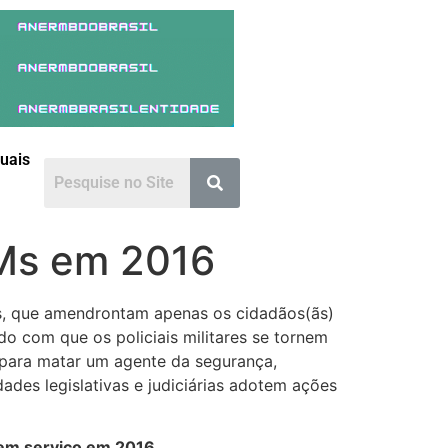
duais
PMs em 2016
eis, que amendrontam apenas os cidadãos(ãs)
do com que os policiais militares se tornem
 para matar um agente da segurança,
dades legislativas e judiciárias adotem ações
m serviço em 2016