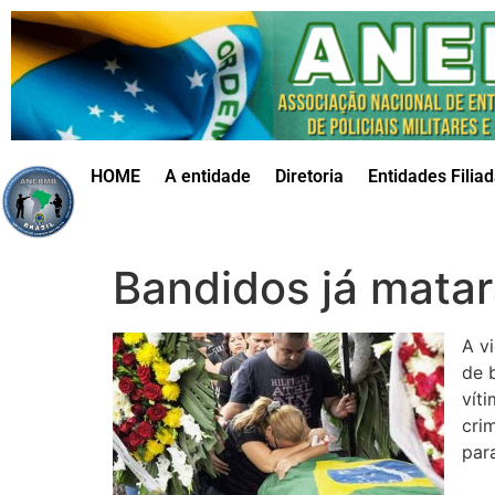
HOME
A entidade
Diretoria
Entidades Filia
Bandidos já mata
A v
de 
vít
cri
para