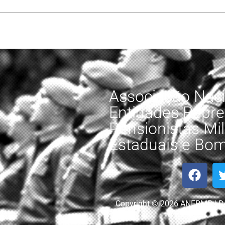
Associação Naci
Entidades Repre
Pensionistas Mili
Estaduais e Bomb
Copyright © 2026 ANERMB | D