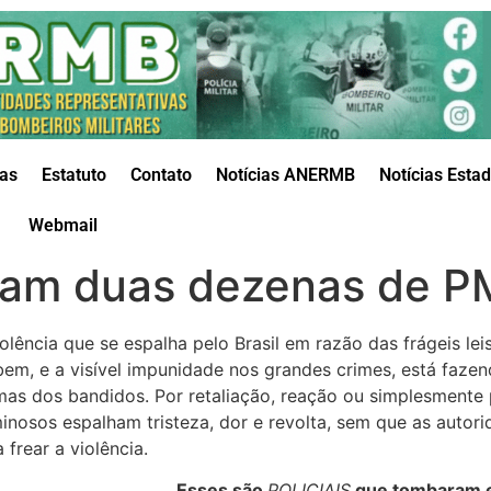
das
Estatuto
Contato
Notícias ANERMB
Notícias Esta
Webmail
ram duas dezenas de 
iolência que se espalha pelo Brasil em razão das frágeis l
bem, e a visível impunidade nos grandes crimes, está fazen
imas dos bandidos. Por retaliação, reação ou simplesmente
minosos espalham tristeza, dor e revolta, sem que as autori
 frear a violência.
Esses são
POLICIAIS
que tombaram e