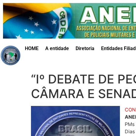
HOME
A entidade
Diretoria
Entidades Filia
“Iº DEBATE DE P
CÂMARA E SENA
CON
ANE
PMs
Dias