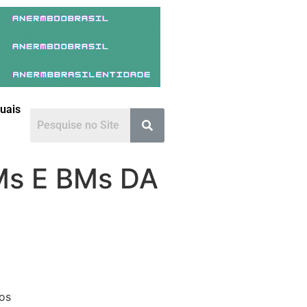
duais
Ms E BMs DA
los