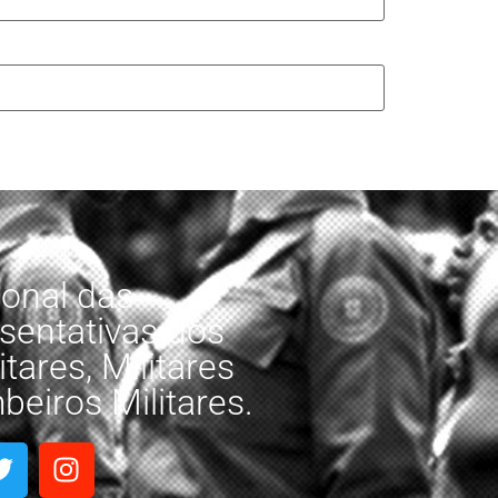
onal das
sentativas dos
tares, Militares
eiros Militares.