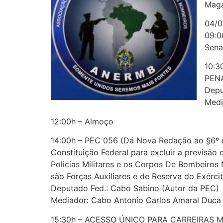
Maga
04/0
09:
Sena
10:3
PENA
Depu
Medi
12:00h – Almoço
14:00h – PEC 056 (Dá Nova Redação ao §6º d
Constituição Federal para excluir a previsão 
Policias Militares e os Corpos De Bombeiros M
são Forças Auxiliares e de Reserva do Exércit
Deputado Fed.: Cabo Sabino (Autor da PEC)
Mediador: Cabo Antonio Carlos Amaral Duca
15:30h – ACESSO ÚNICO PARA CARREIRAS M