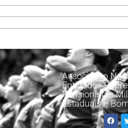
Associação Naci
Entidades Repre
Pensionistas Mili
Estaduais e Bomb