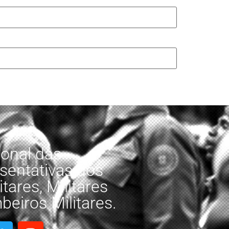
onal das
sentativas dos
tares, Militares
eiros Militares.