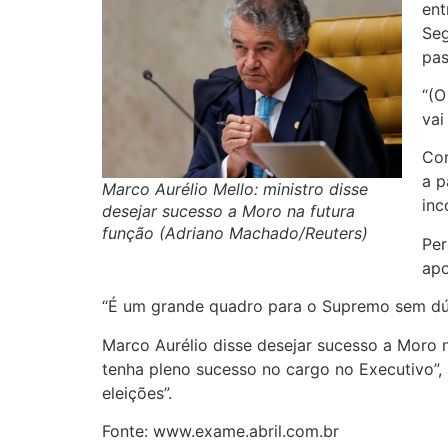
ent
Seg
pas
“(O
vai
Com
a p
Marco Aurélio Mello: ministro disse
inc
desejar sucesso a Moro na futura
função (Adriano Machado/Reuters)
Per
apo
“É um grande quadro para o Supremo sem dúvid
Marco Aurélio disse desejar sucesso a Moro n
tenha pleno sucesso no cargo no Executivo”, 
eleições”.
Fonte: www.exame.abril.com.br