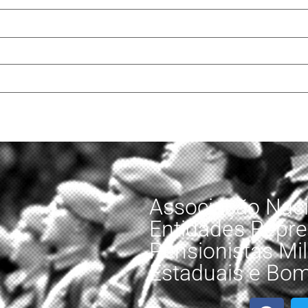
Associação Naci
Entidades Repre
Pensionistas Mili
Estaduais e Bomb