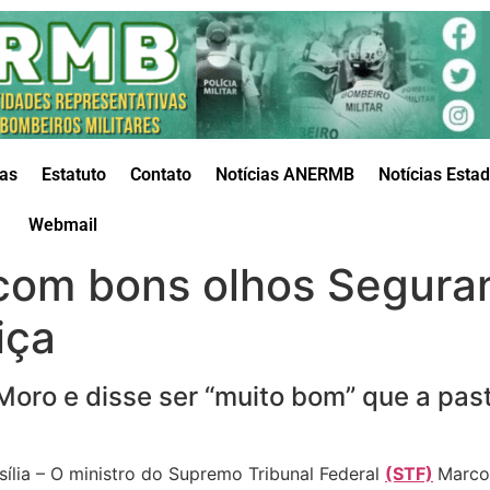
das
Estatuto
Contato
Notícias ANERMB
Notícias Esta
Webmail
 com bons olhos Segura
iça
 Moro e disse ser “muito bom” que a pas
sília – O ministro do Supremo Tribunal Federal
(STF)
Marco 