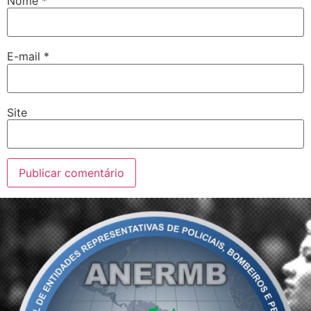
Nome
*
E-mail
*
Site