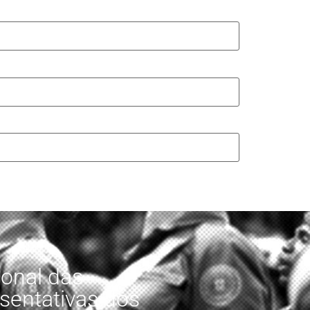
onal das
sentativas dos