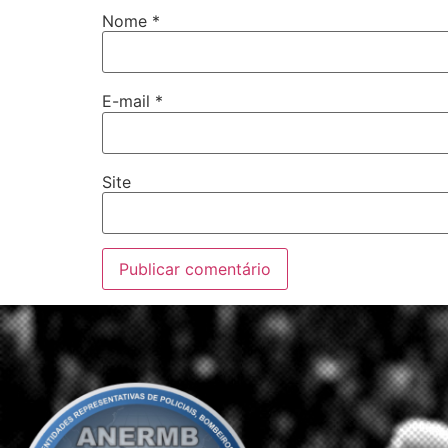
Nome
*
E-mail
*
Site