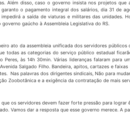
as. Além disso, caso o governo insista nos projetos que 
 garanto o pagamento integral dos salários, dia 31 de ag
 impedirá a saída de viaturas e militares das unidades. 
o governo gaúcho à Assembleia Legislativa do RS.
meiro ato da assembleia unificada dos servidores públicos
 todas as categorias do serviço público estadual ficarão
io Peres, às 14h 30min. Várias lideranças falaram para
Avenida Salgado Filho. Bandeira, apitos, cartazes e faixa
etes. Nas palavras dos dirigentes sindicais, Não para muda
ção Zoobotânica e a exigência da contratação de mais serv
 que os servidores devem fazer forte pressão para lograr ê
nado. Vamos dar a resposta que esse governo merece. A par