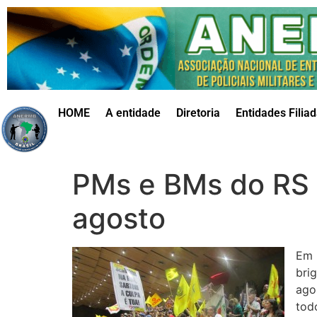
HOME
A entidade
Diretoria
Entidades Filia
PMs e BMs do RS 
agosto
Em 
bri
ago
tod