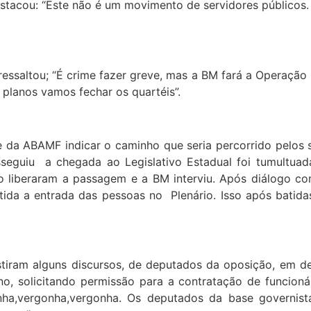
estacou: “Este não é um movimento de servidores público
essaltou; “É crime fazer greve, mas a BM fará a Operação D
 planos vamos fechar os quartéis”.
e da ABAMF indicar o caminho que seria percorrido pelos
sseguiu a chegada ao Legislativo Estadual foi tumultuada
to liberaram a passagem e a BM interviu. Após diálogo 
itida a entrada das pessoas no Plenário. Isso após batid
istiram alguns discursos, de deputados da oposição, em d
o, solicitando permissão para a contratação de funcioná
ha,vergonha,vergonha. Os deputados da base governista