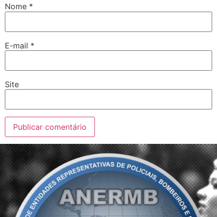
Nome
*
E-mail
*
Site