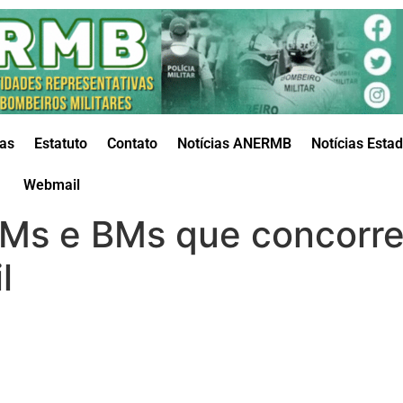
das
Estatuto
Contato
Notícias ANERMB
Notícias Esta
Webmail
PMs e BMs que concorr
l