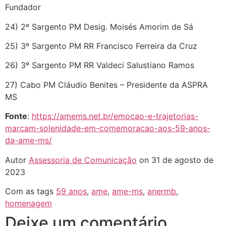
Fundador
24) 2º Sargento PM Desig. Moisés Amorim de Sá
25) 3º Sargento PM RR Francisco Ferreira da Cruz
26) 3º Sargento PM RR Valdeci Salustiano Ramos
27) Cabo PM Cláudio Benites – Presidente da ASPRA
MS
Fonte
:
https://amems.net.br/emocao-e-trajetorias-
marcam-solenidade-em-comemoracao-aos-59-anos-
da-ame-ms/
Autor
Assessoria de Comunicação
on 31 de agosto de
2023
Com as tags
59 anos
,
ame
,
ame-ms
,
anermb
,
homenagem
Deixe um comentário